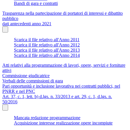
Bandi di gara e contratti
Trasparenza nella partecipazione di portatori di interessi e dibattito
pubblico
dati antecedenti anno 2021
Scarica il file relativo all'Anno 2011
Scarica il file relativo all'Anno 2012
Scarica il file relativo all'Anno 2013
Scarica il file relativo all'Anno 2014
Atti relativi alla programmazione di lavori, opere, servizi e forniture
attivi
Commissione giudicatrice
Verbali delle commissioni di gara
Pari opportunità e inclusione lavorativa nei contratti pubblici, nel
PNRR e nel PNC
Art. 37, c. 1, lett. b) d.lgs. n. 33/2013 e art. 29, c. 1, d.lgs. n.
50/2016
Mancata redazione programmazione
Acquisizione interesse realizzazione opere incompiute