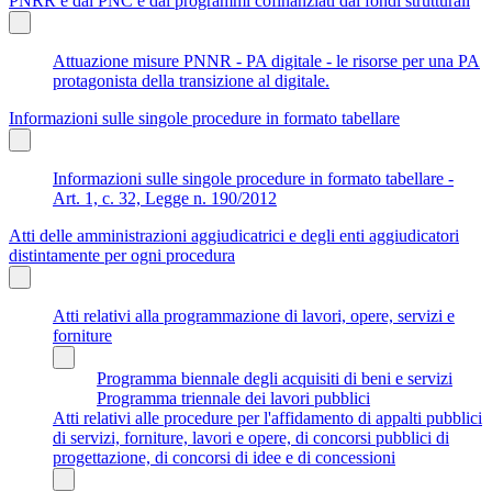
PNRR e dal PNC e dai programmi cofinanziati dai fondi strutturali
Attuazione misure PNNR - PA digitale - le risorse per una PA
protagonista della transizione al digitale.
Informazioni sulle singole procedure in formato tabellare
Informazioni sulle singole procedure in formato tabellare -
Art. 1, c. 32, Legge n. 190/2012
Atti delle amministrazioni aggiudicatrici e degli enti aggiudicatori
distintamente per ogni procedura
Atti relativi alla programmazione di lavori, opere, servizi e
forniture
Programma biennale degli acquisiti di beni e servizi
Programma triennale dei lavori pubblici
Atti relativi alle procedure per l'affidamento di appalti pubblici
di servizi, forniture, lavori e opere, di concorsi pubblici di
progettazione, di concorsi di idee e di concessioni