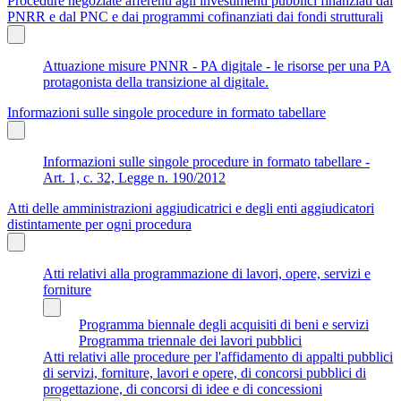
Procedure negoziate afferenti agli investimenti pubblici finanziati dal
PNRR e dal PNC e dai programmi cofinanziati dai fondi strutturali
Attuazione misure PNNR - PA digitale - le risorse per una PA
protagonista della transizione al digitale.
Informazioni sulle singole procedure in formato tabellare
Informazioni sulle singole procedure in formato tabellare -
Art. 1, c. 32, Legge n. 190/2012
Atti delle amministrazioni aggiudicatrici e degli enti aggiudicatori
distintamente per ogni procedura
Atti relativi alla programmazione di lavori, opere, servizi e
forniture
Programma biennale degli acquisiti di beni e servizi
Programma triennale dei lavori pubblici
Atti relativi alle procedure per l'affidamento di appalti pubblici
di servizi, forniture, lavori e opere, di concorsi pubblici di
progettazione, di concorsi di idee e di concessioni