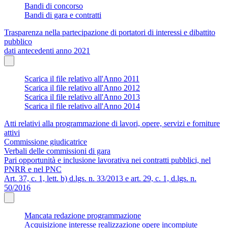
Bandi di concorso
Bandi di gara e contratti
Trasparenza nella partecipazione di portatori di interessi e dibattito
pubblico
dati antecedenti anno 2021
Scarica il file relativo all'Anno 2011
Scarica il file relativo all'Anno 2012
Scarica il file relativo all'Anno 2013
Scarica il file relativo all'Anno 2014
Atti relativi alla programmazione di lavori, opere, servizi e forniture
attivi
Commissione giudicatrice
Verbali delle commissioni di gara
Pari opportunità e inclusione lavorativa nei contratti pubblici, nel
PNRR e nel PNC
Art. 37, c. 1, lett. b) d.lgs. n. 33/2013 e art. 29, c. 1, d.lgs. n.
50/2016
Mancata redazione programmazione
Acquisizione interesse realizzazione opere incompiute