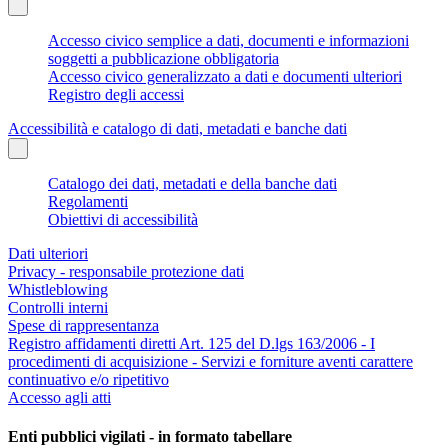
Accesso civico semplice a dati, documenti e informazioni
soggetti a pubblicazione obbligatoria
Accesso civico generalizzato a dati e documenti ulteriori
Registro degli accessi
Accessibilità e catalogo di dati, metadati e banche dati
Catalogo dei dati, metadati e della banche dati
Regolamenti
Obiettivi di accessibilità
Dati ulteriori
Privacy - responsabile protezione dati
Whistleblowing
Controlli interni
Spese di rappresentanza
Registro affidamenti diretti Art. 125 del D.lgs 163/2006 - I
procedimenti di acquisizione - Servizi e forniture aventi carattere
continuativo e/o ripetitivo
Accesso agli atti
Enti pubblici vigilati - in formato tabellare