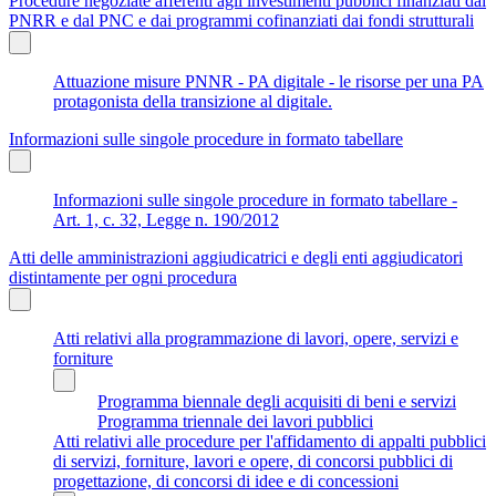
Procedure negoziate afferenti agli investimenti pubblici finanziati dal
PNRR e dal PNC e dai programmi cofinanziati dai fondi strutturali
Attuazione misure PNNR - PA digitale - le risorse per una PA
protagonista della transizione al digitale.
Informazioni sulle singole procedure in formato tabellare
Informazioni sulle singole procedure in formato tabellare -
Art. 1, c. 32, Legge n. 190/2012
Atti delle amministrazioni aggiudicatrici e degli enti aggiudicatori
distintamente per ogni procedura
Atti relativi alla programmazione di lavori, opere, servizi e
forniture
Programma biennale degli acquisiti di beni e servizi
Programma triennale dei lavori pubblici
Atti relativi alle procedure per l'affidamento di appalti pubblici
di servizi, forniture, lavori e opere, di concorsi pubblici di
progettazione, di concorsi di idee e di concessioni