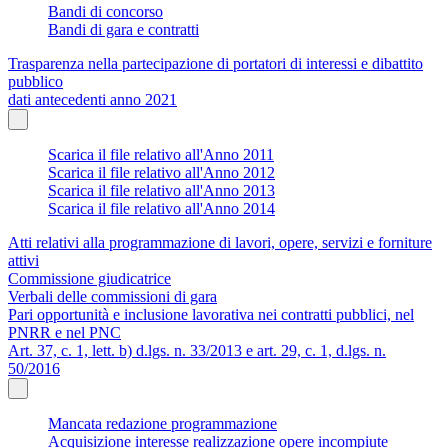
Bandi di concorso
Bandi di gara e contratti
Trasparenza nella partecipazione di portatori di interessi e dibattito
pubblico
dati antecedenti anno 2021
Scarica il file relativo all'Anno 2011
Scarica il file relativo all'Anno 2012
Scarica il file relativo all'Anno 2013
Scarica il file relativo all'Anno 2014
Atti relativi alla programmazione di lavori, opere, servizi e forniture
attivi
Commissione giudicatrice
Verbali delle commissioni di gara
Pari opportunità e inclusione lavorativa nei contratti pubblici, nel
PNRR e nel PNC
Art. 37, c. 1, lett. b) d.lgs. n. 33/2013 e art. 29, c. 1, d.lgs. n.
50/2016
Mancata redazione programmazione
Acquisizione interesse realizzazione opere incompiute