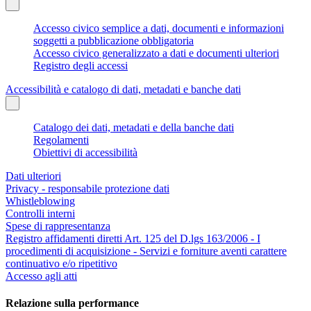
Accesso civico semplice a dati, documenti e informazioni
soggetti a pubblicazione obbligatoria
Accesso civico generalizzato a dati e documenti ulteriori
Registro degli accessi
Accessibilità e catalogo di dati, metadati e banche dati
Catalogo dei dati, metadati e della banche dati
Regolamenti
Obiettivi di accessibilità
Dati ulteriori
Privacy - responsabile protezione dati
Whistleblowing
Controlli interni
Spese di rappresentanza
Registro affidamenti diretti Art. 125 del D.lgs 163/2006 - I
procedimenti di acquisizione - Servizi e forniture aventi carattere
continuativo e/o ripetitivo
Accesso agli atti
Relazione sulla performance