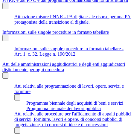
PNRR e dal PNC e dai programmi cofinanziati dai fondi strutturali
Attuazione misure PNNR - PA digitale - le risorse per una PA
protagonista della transizione al digitale.
Informazioni sulle singole procedure in formato tabellare
Informazioni sulle singole procedure in formato tabellare -
Art. 1, c. 32, Legge n. 190/2012
Atti delle amministrazioni aggiudicatrici e degli enti aggiudicatori
distintamente per ogni procedura
Atti relativi alla programmazione di lavori, opere, servizi e
forniture
Programma biennale degli acquisiti di beni e servizi
Programma triennale dei lavori pubblici
Atti relativi alle procedure per l'affidamento di appalti pubblici
di servizi, forniture, lavori e opere, di concorsi pubblici di
progettazione, di concorsi di idee e di concessioni