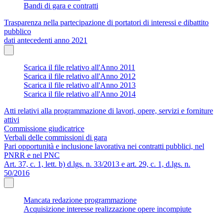
Bandi di gara e contratti
Trasparenza nella partecipazione di portatori di interessi e dibattito
pubblico
dati antecedenti anno 2021
Scarica il file relativo all'Anno 2011
Scarica il file relativo all'Anno 2012
Scarica il file relativo all'Anno 2013
Scarica il file relativo all'Anno 2014
Atti relativi alla programmazione di lavori, opere, servizi e forniture
attivi
Commissione giudicatrice
Verbali delle commissioni di gara
Pari opportunità e inclusione lavorativa nei contratti pubblici, nel
PNRR e nel PNC
Art. 37, c. 1, lett. b) d.lgs. n. 33/2013 e art. 29, c. 1, d.lgs. n.
50/2016
Mancata redazione programmazione
Acquisizione interesse realizzazione opere incompiute