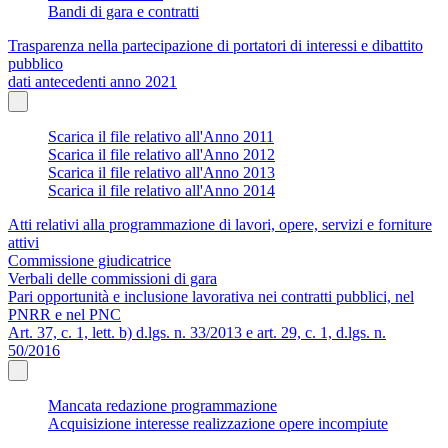
Bandi di gara e contratti
Trasparenza nella partecipazione di portatori di interessi e dibattito
pubblico
dati antecedenti anno 2021
Scarica il file relativo all'Anno 2011
Scarica il file relativo all'Anno 2012
Scarica il file relativo all'Anno 2013
Scarica il file relativo all'Anno 2014
Atti relativi alla programmazione di lavori, opere, servizi e forniture
attivi
Commissione giudicatrice
Verbali delle commissioni di gara
Pari opportunità e inclusione lavorativa nei contratti pubblici, nel
PNRR e nel PNC
Art. 37, c. 1, lett. b) d.lgs. n. 33/2013 e art. 29, c. 1, d.lgs. n.
50/2016
Mancata redazione programmazione
Acquisizione interesse realizzazione opere incompiute