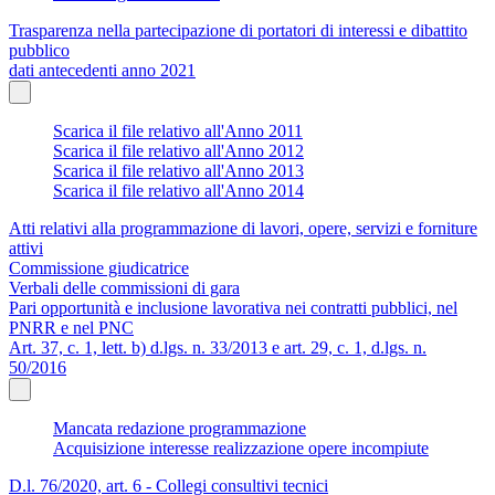
Trasparenza nella partecipazione di portatori di interessi e dibattito
pubblico
dati antecedenti anno 2021
Scarica il file relativo all'Anno 2011
Scarica il file relativo all'Anno 2012
Scarica il file relativo all'Anno 2013
Scarica il file relativo all'Anno 2014
Atti relativi alla programmazione di lavori, opere, servizi e forniture
attivi
Commissione giudicatrice
Verbali delle commissioni di gara
Pari opportunità e inclusione lavorativa nei contratti pubblici, nel
PNRR e nel PNC
Art. 37, c. 1, lett. b) d.lgs. n. 33/2013 e art. 29, c. 1, d.lgs. n.
50/2016
Mancata redazione programmazione
Acquisizione interesse realizzazione opere incompiute
D.l. 76/2020, art. 6 - Collegi consultivi tecnici