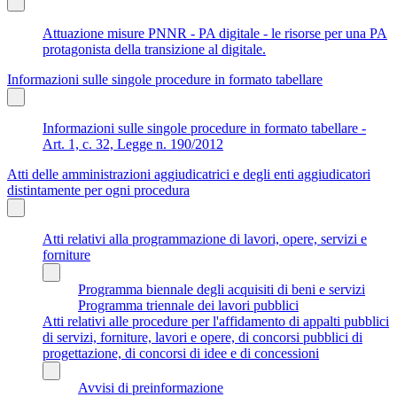
Attuazione misure PNNR - PA digitale - le risorse per una PA
protagonista della transizione al digitale.
Informazioni sulle singole procedure in formato tabellare
Informazioni sulle singole procedure in formato tabellare -
Art. 1, c. 32, Legge n. 190/2012
Atti delle amministrazioni aggiudicatrici e degli enti aggiudicatori
distintamente per ogni procedura
Atti relativi alla programmazione di lavori, opere, servizi e
forniture
Programma biennale degli acquisiti di beni e servizi
Programma triennale dei lavori pubblici
Atti relativi alle procedure per l'affidamento di appalti pubblici
di servizi, forniture, lavori e opere, di concorsi pubblici di
progettazione, di concorsi di idee e di concessioni
Avvisi di preinformazione