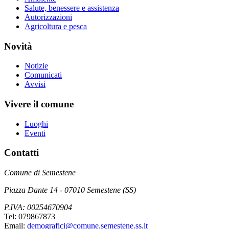
Salute, benessere e assistenza
Autorizzazioni
Agricoltura e pesca
Novità
Notizie
Comunicati
Avvisi
Vivere il comune
Luoghi
Eventi
Contatti
Comune di Semestene
Piazza Dante 14 - 07010 Semestene (SS)
P.IVA: 00254670904
Tel: 079867873
Email:
demografici@comune.semestene.ss.it