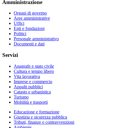
Amministrazione
Organi di governo
Aree amministrative
Uffici
Enti e fondazioni
Politici
Personale amministrativo
Documenti e dati
Servizi
Anagrafe e stato civile
Cultura e tempo libero
Vita lavorativa
Imprese e commercio
Appalti pubblici
Catasto e urbanistica
Turismo
Mobilità e trasporti
Educazione e formazione
Giustizia e sicurezza pubblica
Tributi, finanze e contravvenzioni
Ambiente