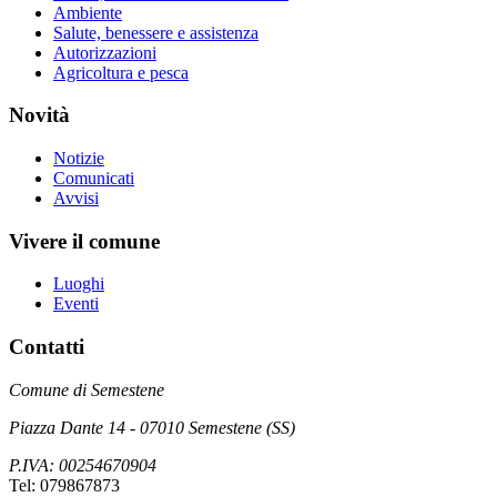
Ambiente
Salute, benessere e assistenza
Autorizzazioni
Agricoltura e pesca
Novità
Notizie
Comunicati
Avvisi
Vivere il comune
Luoghi
Eventi
Contatti
Comune di Semestene
Piazza Dante 14 - 07010 Semestene (SS)
P.IVA: 00254670904
Tel: 079867873