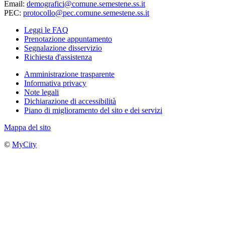
Email:
demografici@comune.semestene.ss.it
PEC:
protocollo@pec.comune.semestene.ss.it
Leggi le FAQ
Prenotazione appuntamento
Segnalazione disservizio
Richiesta d'assistenza
Amministrazione trasparente
Informativa privacy
Note legali
Dichiarazione di accessibilità
Piano di miglioramento del sito e dei servizi
Mappa del sito
©
MyCity