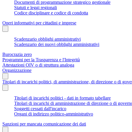
Documenti di programmazione strategico gestionale
Statuti e leggi regionali
Codice disciplinare e codice di condotta
Oneri informativi per cittadini e imprese
Scadenzario obblighi amministrativi
Scadenzario dei nuovi obblighi amministrativi
Burocrazia zero
Programmi per la Trasparenza e l'Integrità
Attestazioni OIV o di struttura analoga
Organizzazione
Titolari di incarichi politici, di amministrazione, di direzione o di gov
Titolari di incarichi politici - dati in formato tabellare
Titolari di incarichi di amministrazione di direzione o di govern
Soggetti cessati dall'incarico
Organi di indirizzo politico-amministrativo
Sanzioni per mancata comunicazione dei dati