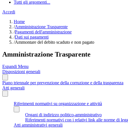
Tutti gli argomenti...
Accedi
Home
/
Amministrazione Trasparente
/
Pagamenti dell'amministrazione
/
Dati sui pagamenti
/
Ammontare del debito scaduto e non pagato
Amministrazione Trasparente
Espandi Menu
Disposizioni generali
Piano triennale per prevenzione della corruzione e della trasparenza
Atti generali
Riferimenti normativi su organizzazione e attività
Organi di indirizzo politico-amministrativo
Riferimenti normativi con i relativi link alle norme di leg
Atti amministrativi generali