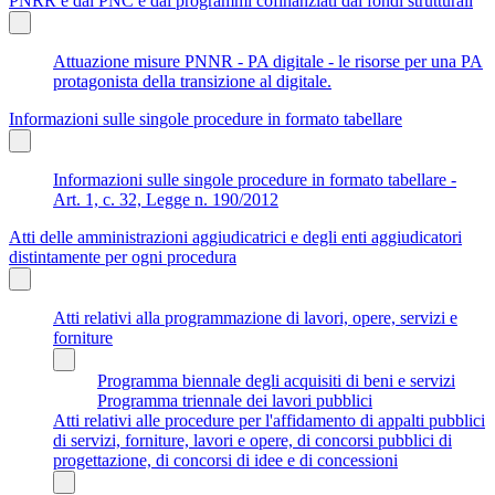
PNRR e dal PNC e dai programmi cofinanziati dai fondi strutturali
Attuazione misure PNNR - PA digitale - le risorse per una PA
protagonista della transizione al digitale.
Informazioni sulle singole procedure in formato tabellare
Informazioni sulle singole procedure in formato tabellare -
Art. 1, c. 32, Legge n. 190/2012
Atti delle amministrazioni aggiudicatrici e degli enti aggiudicatori
distintamente per ogni procedura
Atti relativi alla programmazione di lavori, opere, servizi e
forniture
Programma biennale degli acquisiti di beni e servizi
Programma triennale dei lavori pubblici
Atti relativi alle procedure per l'affidamento di appalti pubblici
di servizi, forniture, lavori e opere, di concorsi pubblici di
progettazione, di concorsi di idee e di concessioni