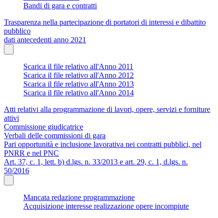
Bandi di gara e contratti
Trasparenza nella partecipazione di portatori di interessi e dibattito
pubblico
dati antecedenti anno 2021
Scarica il file relativo all'Anno 2011
Scarica il file relativo all'Anno 2012
Scarica il file relativo all'Anno 2013
Scarica il file relativo all'Anno 2014
Atti relativi alla programmazione di lavori, opere, servizi e forniture
attivi
Commissione giudicatrice
Verbali delle commissioni di gara
Pari opportunità e inclusione lavorativa nei contratti pubblici, nel
PNRR e nel PNC
Art. 37, c. 1, lett. b) d.lgs. n. 33/2013 e art. 29, c. 1, d.lgs. n.
50/2016
Mancata redazione programmazione
Acquisizione interesse realizzazione opere incompiute