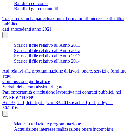
Bandi di concorso
Bandi di gara e contratti
Trasparenza nella partecipazione di portatori di interessi e dibattito
pubblico
dati antecedenti anno 2021
Scarica il file relativo all'Anno 2011
Scarica il file relativo all'Anno 2012
Scarica il file relativo all'Anno 2013
Scarica il file relativo all'Anno 2014
Atti relativi alla programmazione di lavori, opere, servizi e forniture
attivi
Commissione giudicatrice
Verbali delle commissioni di gara
Pari opportunità e inclusione lavorativa nei contratti pubblici, nel
PNRR e nel PNC
Art. 37, c. 1, lett. b) d.lgs. n. 33/2013 e art. 29, c. 1, d.lgs. n.
50/2016
Mancata redazione programmazione
Acquisizione interesse realizzazione opere incompiute