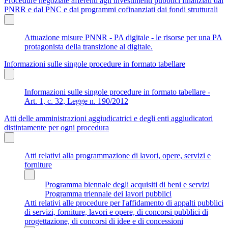
Procedure negoziate afferenti agli investimenti pubblici finanziati dal
PNRR e dal PNC e dai programmi cofinanziati dai fondi strutturali
Attuazione misure PNNR - PA digitale - le risorse per una PA
protagonista della transizione al digitale.
Informazioni sulle singole procedure in formato tabellare
Informazioni sulle singole procedure in formato tabellare -
Art. 1, c. 32, Legge n. 190/2012
Atti delle amministrazioni aggiudicatrici e degli enti aggiudicatori
distintamente per ogni procedura
Atti relativi alla programmazione di lavori, opere, servizi e
forniture
Programma biennale degli acquisiti di beni e servizi
Programma triennale dei lavori pubblici
Atti relativi alle procedure per l'affidamento di appalti pubblici
di servizi, forniture, lavori e opere, di concorsi pubblici di
progettazione, di concorsi di idee e di concessioni