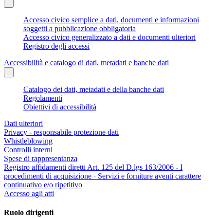
Accesso civico semplice a dati, documenti e informazioni
soggetti a pubblicazione obbligatoria
Accesso civico generalizzato a dati e documenti ulteriori
Registro degli accessi
Accessibilità e catalogo di dati, metadati e banche dati
Catalogo dei dati, metadati e della banche dati
Regolamenti
Obiettivi di accessibilità
Dati ulteriori
Privacy - responsabile protezione dati
Whistleblowing
Controlli interni
Spese di rappresentanza
Registro affidamenti diretti Art. 125 del D.lgs 163/2006 - I
procedimenti di acquisizione - Servizi e forniture aventi carattere
continuativo e/o ripetitivo
Accesso agli atti
Ruolo dirigenti