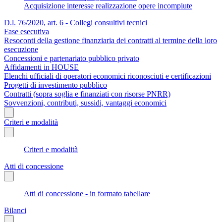
Acquisizione interesse realizzazione opere incompiute
D.l. 76/2020, art. 6 - Collegi consultivi tecnici
Fase esecutiva
Resoconti della gestione finanziaria dei contratti al termine della loro
esecuzione
Concessioni e partenariato pubblico privato
Affidamenti in HOUSE
Elenchi ufficiali di operatori economici riconosciuti e certificazioni
Progetti di investimento pubblico
Contratti (sopra soglia e finanziati con risorse PNRR)
Sovvenzioni, contributi, sussidi, vantaggi economici
Criteri e modalità
Criteri e modalità
Atti di concessione
Atti di concessione - in formato tabellare
Bilanci