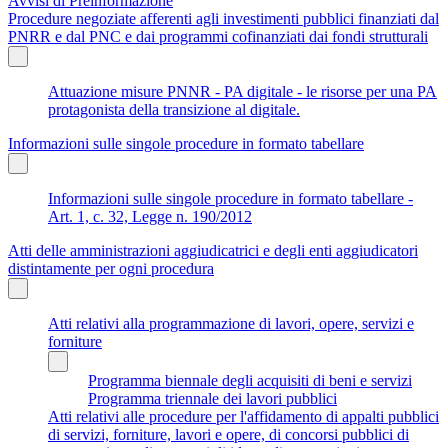
Avvisi di Preinformazione
Procedure negoziate afferenti agli investimenti pubblici finanziati dal
PNRR e dal PNC e dai programmi cofinanziati dai fondi strutturali
Attuazione misure PNNR - PA digitale - le risorse per una PA
protagonista della transizione al digitale.
Informazioni sulle singole procedure in formato tabellare
Informazioni sulle singole procedure in formato tabellare -
Art. 1, c. 32, Legge n. 190/2012
Atti delle amministrazioni aggiudicatrici e degli enti aggiudicatori
distintamente per ogni procedura
Atti relativi alla programmazione di lavori, opere, servizi e
forniture
Programma biennale degli acquisiti di beni e servizi
Programma triennale dei lavori pubblici
Atti relativi alle procedure per l'affidamento di appalti pubblici
di servizi, forniture, lavori e opere, di concorsi pubblici di