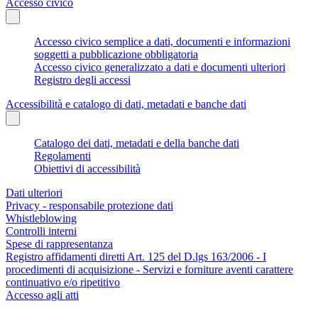
Accesso civico
Accesso civico semplice a dati, documenti e informazioni
soggetti a pubblicazione obbligatoria
Accesso civico generalizzato a dati e documenti ulteriori
Registro degli accessi
Accessibilità e catalogo di dati, metadati e banche dati
Catalogo dei dati, metadati e della banche dati
Regolamenti
Obiettivi di accessibilità
Dati ulteriori
Privacy - responsabile protezione dati
Whistleblowing
Controlli interni
Spese di rappresentanza
Registro affidamenti diretti Art. 125 del D.lgs 163/2006 - I
procedimenti di acquisizione - Servizi e forniture aventi carattere
continuativo e/o ripetitivo
Accesso agli atti