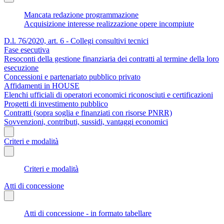
Mancata redazione programmazione
Acquisizione interesse realizzazione opere incompiute
D.l. 76/2020, art. 6 - Collegi consultivi tecnici
Fase esecutiva
Resoconti della gestione finanziaria dei contratti al termine della loro
esecuzione
Concessioni e partenariato pubblico privato
Affidamenti in HOUSE
Elenchi ufficiali di operatori economici riconosciuti e certificazioni
Progetti di investimento pubblico
Contratti (sopra soglia e finanziati con risorse PNRR)
Sovvenzioni, contributi, sussidi, vantaggi economici
Criteri e modalità
Criteri e modalità
Atti di concessione
Atti di concessione - in formato tabellare