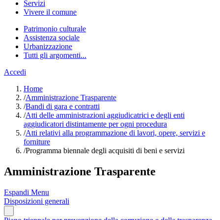
Servizi
Vivere il comune
Patrimonio culturale
Assistenza sociale
Urbanizzazione
Tutti gli argomenti...
Accedi
Home
/
Amministrazione Trasparente
/
Bandi di gara e contratti
/
Atti delle amministrazioni aggiudicatrici e degli enti
aggiudicatori distintamente per ogni procedura
/
Atti relativi alla programmazione di lavori, opere, servizi e
forniture
/
Programma biennale degli acquisiti di beni e servizi
Amministrazione Trasparente
Espandi Menu
Disposizioni generali