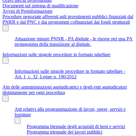
Gravi illeciti professionali
Documenti sul sistema di qualificazione
Avvisi di Preinformazione
Procedure negoziate afferenti agli investimenti pubblici finanziati dal
PNRR e dal PNC e dai programmi cofinanziati dai fondi strutturali
Attuazione misure PNNR - PA digitale - le risorse per una PA
protagonista della transizione al digitale.
Informazioni sulle singole procedure in formato tabellare
Informazioni sulle singole procedure in formato tabellare -
Art. 1, c. 32, Legge n. 190/2012
Atti delle amministrazioni aggiudicatrici e degli enti aggiudicatori
distintamente per ogni procedura
Atti relativi alla programmazione di lavori, opere, servizi e
forniture
Programma biennale degli acquisiti di beni e servizi
Programma triennale dei lavori pubblici