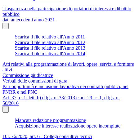
Trasparenza nella partecipazione di portatori di interessi e dibattito
pubblico
dati antecedenti anno 2021
Scarica il file relativo all'Anno 2011
Scarica il file relativo all'Anno 2012
Scarica il file relativo all'Anno 2013
Scarica il file relativo all'Anno 2014
Atti relativi alla programmazione di lavori, opere, servizi e forniture
attivi
Commissione giudicatrice
Verbali delle commissioni di gara
Pari opportunità e inclusione lavorativa nei contratti pubblici, nel
PNRR e nel PNC
Art. 37, c. 1, lett. b) d.lgs. n. 33/2013 e art. 29, c. 1, d.lgs. n.
50/2016
Mancata redazione programmazione
Acquisizione interesse realizzazione opere incompiute
D.l. 76/2020, art. 6 - Collegi consultivi tecnici