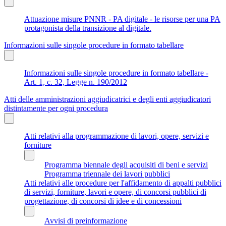
Attuazione misure PNNR - PA digitale - le risorse per una PA
protagonista della transizione al digitale.
Informazioni sulle singole procedure in formato tabellare
Informazioni sulle singole procedure in formato tabellare -
Art. 1, c. 32, Legge n. 190/2012
Atti delle amministrazioni aggiudicatrici e degli enti aggiudicatori
distintamente per ogni procedura
Atti relativi alla programmazione di lavori, opere, servizi e
forniture
Programma biennale degli acquisiti di beni e servizi
Programma triennale dei lavori pubblici
Atti relativi alle procedure per l'affidamento di appalti pubblici
di servizi, forniture, lavori e opere, di concorsi pubblici di
progettazione, di concorsi di idee e di concessioni
Avvisi di preinformazione