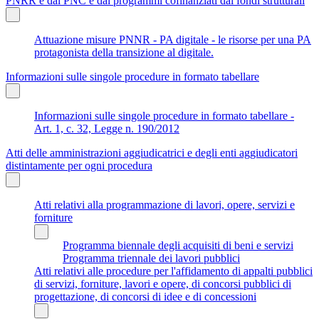
PNRR e dal PNC e dai programmi cofinanziati dai fondi strutturali
Attuazione misure PNNR - PA digitale - le risorse per una PA
protagonista della transizione al digitale.
Informazioni sulle singole procedure in formato tabellare
Informazioni sulle singole procedure in formato tabellare -
Art. 1, c. 32, Legge n. 190/2012
Atti delle amministrazioni aggiudicatrici e degli enti aggiudicatori
distintamente per ogni procedura
Atti relativi alla programmazione di lavori, opere, servizi e
forniture
Programma biennale degli acquisiti di beni e servizi
Programma triennale dei lavori pubblici
Atti relativi alle procedure per l'affidamento di appalti pubblici
di servizi, forniture, lavori e opere, di concorsi pubblici di
progettazione, di concorsi di idee e di concessioni