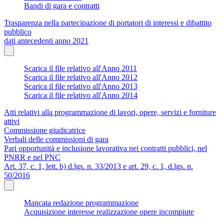
Bandi di gara e contratti
Trasparenza nella partecipazione di portatori di interessi e dibattito
pubblico
dati antecedenti anno 2021
Scarica il file relativo all'Anno 2011
Scarica il file relativo all'Anno 2012
Scarica il file relativo all'Anno 2013
Scarica il file relativo all'Anno 2014
Atti relativi alla programmazione di lavori, opere, servizi e forniture
attivi
Commissione giudicatrice
Verbali delle commissioni di gara
Pari opportunità e inclusione lavorativa nei contratti pubblici, nel
PNRR e nel PNC
Art. 37, c. 1, lett. b) d.lgs. n. 33/2013 e art. 29, c. 1, d.lgs. n.
50/2016
Mancata redazione programmazione
Acquisizione interesse realizzazione opere incompiute