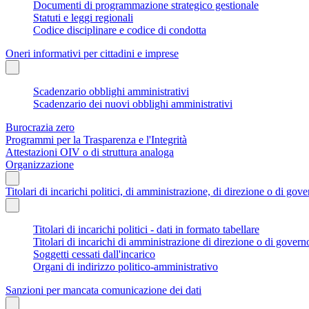
Documenti di programmazione strategico gestionale
Statuti e leggi regionali
Codice disciplinare e codice di condotta
Oneri informativi per cittadini e imprese
Scadenzario obblighi amministrativi
Scadenzario dei nuovi obblighi amministrativi
Burocrazia zero
Programmi per la Trasparenza e l'Integrità
Attestazioni OIV o di struttura analoga
Organizzazione
Titolari di incarichi politici, di amministrazione, di direzione o di gov
Titolari di incarichi politici - dati in formato tabellare
Titolari di incarichi di amministrazione di direzione o di govern
Soggetti cessati dall'incarico
Organi di indirizzo politico-amministrativo
Sanzioni per mancata comunicazione dei dati