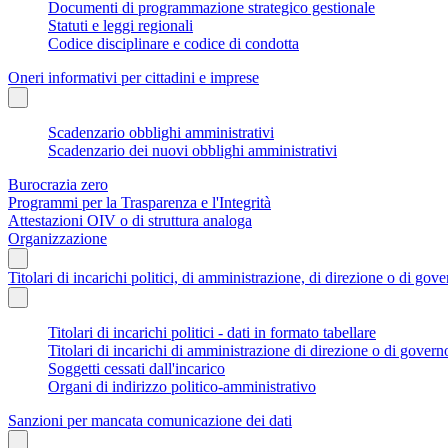
Documenti di programmazione strategico gestionale
Statuti e leggi regionali
Codice disciplinare e codice di condotta
Oneri informativi per cittadini e imprese
Scadenzario obblighi amministrativi
Scadenzario dei nuovi obblighi amministrativi
Burocrazia zero
Programmi per la Trasparenza e l'Integrità
Attestazioni OIV o di struttura analoga
Organizzazione
Titolari di incarichi politici, di amministrazione, di direzione o di gov
Titolari di incarichi politici - dati in formato tabellare
Titolari di incarichi di amministrazione di direzione o di govern
Soggetti cessati dall'incarico
Organi di indirizzo politico-amministrativo
Sanzioni per mancata comunicazione dei dati