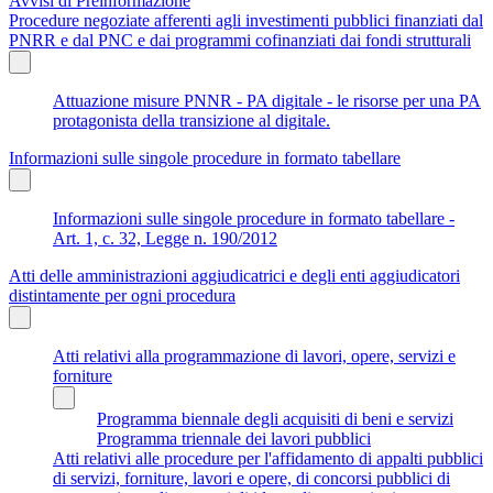
Avvisi di Preinformazione
Procedure negoziate afferenti agli investimenti pubblici finanziati dal
PNRR e dal PNC e dai programmi cofinanziati dai fondi strutturali
Attuazione misure PNNR - PA digitale - le risorse per una PA
protagonista della transizione al digitale.
Informazioni sulle singole procedure in formato tabellare
Informazioni sulle singole procedure in formato tabellare -
Art. 1, c. 32, Legge n. 190/2012
Atti delle amministrazioni aggiudicatrici e degli enti aggiudicatori
distintamente per ogni procedura
Atti relativi alla programmazione di lavori, opere, servizi e
forniture
Programma biennale degli acquisiti di beni e servizi
Programma triennale dei lavori pubblici
Atti relativi alle procedure per l'affidamento di appalti pubblici
di servizi, forniture, lavori e opere, di concorsi pubblici di