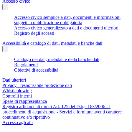
Accesso civico
Accesso civico semplice a dati, documenti e informazioni
soggetti a pubblicazione obbligatoria
Accesso civico generalizzato a dati e documenti ulteriori
Registro degli accessi
Accessibilità e catalogo di dati, metadati e banche dati
Catalogo dei dati, metadati e della banche dati
Regolamenti
Obiettivi di accessibilità
Dati ulteriori
Privacy - responsabile protezione dati
Whistleblowing
Controlli interni
Spese di rappresentanza
Registro affidamenti diretti Art. 125 del D.lgs 163/2006 - I
procedimenti di acquisizione - Servizi e forniture aventi carattere
continuativo e/o ripetitivo
Accesso agli atti