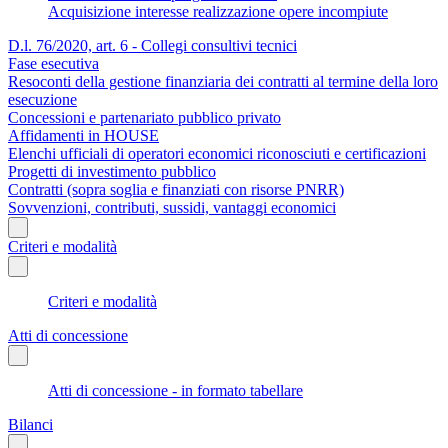
Acquisizione interesse realizzazione opere incompiute
D.l. 76/2020, art. 6 - Collegi consultivi tecnici
Fase esecutiva
Resoconti della gestione finanziaria dei contratti al termine della loro
esecuzione
Concessioni e partenariato pubblico privato
Affidamenti in HOUSE
Elenchi ufficiali di operatori economici riconosciuti e certificazioni
Progetti di investimento pubblico
Contratti (sopra soglia e finanziati con risorse PNRR)
Sovvenzioni, contributi, sussidi, vantaggi economici
Criteri e modalità
Criteri e modalità
Atti di concessione
Atti di concessione - in formato tabellare
Bilanci