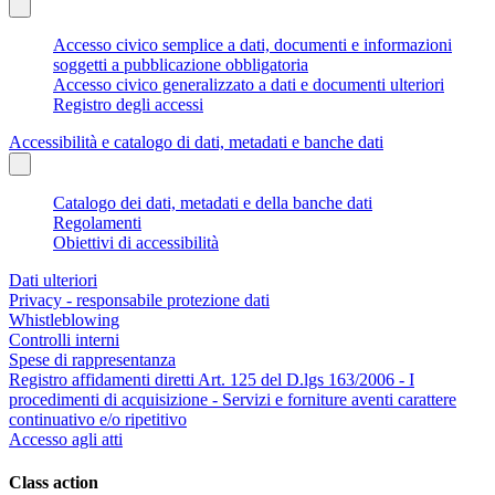
Accesso civico semplice a dati, documenti e informazioni
soggetti a pubblicazione obbligatoria
Accesso civico generalizzato a dati e documenti ulteriori
Registro degli accessi
Accessibilità e catalogo di dati, metadati e banche dati
Catalogo dei dati, metadati e della banche dati
Regolamenti
Obiettivi di accessibilità
Dati ulteriori
Privacy - responsabile protezione dati
Whistleblowing
Controlli interni
Spese di rappresentanza
Registro affidamenti diretti Art. 125 del D.lgs 163/2006 - I
procedimenti di acquisizione - Servizi e forniture aventi carattere
continuativo e/o ripetitivo
Accesso agli atti
Class action