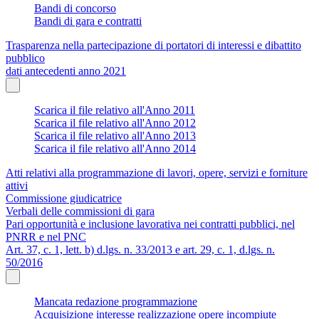
Bandi di concorso
Bandi di gara e contratti
Trasparenza nella partecipazione di portatori di interessi e dibattito
pubblico
dati antecedenti anno 2021
Scarica il file relativo all'Anno 2011
Scarica il file relativo all'Anno 2012
Scarica il file relativo all'Anno 2013
Scarica il file relativo all'Anno 2014
Atti relativi alla programmazione di lavori, opere, servizi e forniture
attivi
Commissione giudicatrice
Verbali delle commissioni di gara
Pari opportunità e inclusione lavorativa nei contratti pubblici, nel
PNRR e nel PNC
Art. 37, c. 1, lett. b) d.lgs. n. 33/2013 e art. 29, c. 1, d.lgs. n.
50/2016
Mancata redazione programmazione
Acquisizione interesse realizzazione opere incompiute