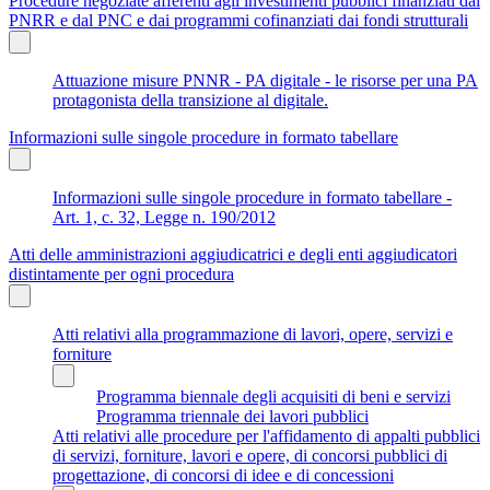
Procedure negoziate afferenti agli investimenti pubblici finanziati dal
PNRR e dal PNC e dai programmi cofinanziati dai fondi strutturali
Attuazione misure PNNR - PA digitale - le risorse per una PA
protagonista della transizione al digitale.
Informazioni sulle singole procedure in formato tabellare
Informazioni sulle singole procedure in formato tabellare -
Art. 1, c. 32, Legge n. 190/2012
Atti delle amministrazioni aggiudicatrici e degli enti aggiudicatori
distintamente per ogni procedura
Atti relativi alla programmazione di lavori, opere, servizi e
forniture
Programma biennale degli acquisiti di beni e servizi
Programma triennale dei lavori pubblici
Atti relativi alle procedure per l'affidamento di appalti pubblici
di servizi, forniture, lavori e opere, di concorsi pubblici di
progettazione, di concorsi di idee e di concessioni