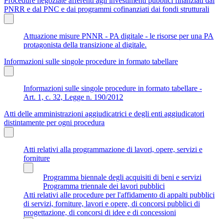
Procedure negoziate afferenti agli investimenti pubblici finanziati dal
PNRR e dal PNC e dai programmi cofinanziati dai fondi strutturali
Attuazione misure PNNR - PA digitale - le risorse per una PA
protagonista della transizione al digitale.
Informazioni sulle singole procedure in formato tabellare
Informazioni sulle singole procedure in formato tabellare -
Art. 1, c. 32, Legge n. 190/2012
Atti delle amministrazioni aggiudicatrici e degli enti aggiudicatori
distintamente per ogni procedura
Atti relativi alla programmazione di lavori, opere, servizi e
forniture
Programma biennale degli acquisiti di beni e servizi
Programma triennale dei lavori pubblici
Atti relativi alle procedure per l'affidamento di appalti pubblici
di servizi, forniture, lavori e opere, di concorsi pubblici di
progettazione, di concorsi di idee e di concessioni