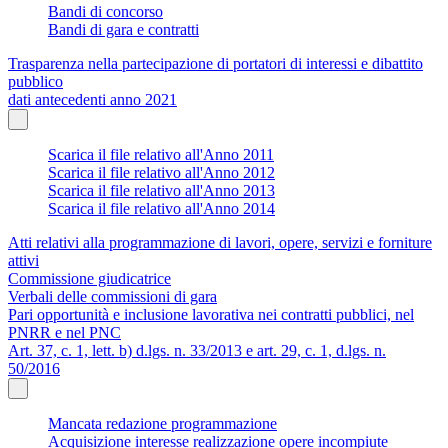
Bandi di concorso
Bandi di gara e contratti
Trasparenza nella partecipazione di portatori di interessi e dibattito
pubblico
dati antecedenti anno 2021
Scarica il file relativo all'Anno 2011
Scarica il file relativo all'Anno 2012
Scarica il file relativo all'Anno 2013
Scarica il file relativo all'Anno 2014
Atti relativi alla programmazione di lavori, opere, servizi e forniture
attivi
Commissione giudicatrice
Verbali delle commissioni di gara
Pari opportunità e inclusione lavorativa nei contratti pubblici, nel
PNRR e nel PNC
Art. 37, c. 1, lett. b) d.lgs. n. 33/2013 e art. 29, c. 1, d.lgs. n.
50/2016
Mancata redazione programmazione
Acquisizione interesse realizzazione opere incompiute