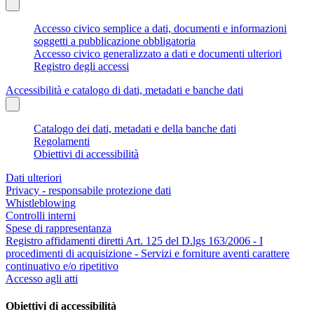
Accesso civico semplice a dati, documenti e informazioni
soggetti a pubblicazione obbligatoria
Accesso civico generalizzato a dati e documenti ulteriori
Registro degli accessi
Accessibilità e catalogo di dati, metadati e banche dati
Catalogo dei dati, metadati e della banche dati
Regolamenti
Obiettivi di accessibilità
Dati ulteriori
Privacy - responsabile protezione dati
Whistleblowing
Controlli interni
Spese di rappresentanza
Registro affidamenti diretti Art. 125 del D.lgs 163/2006 - I
procedimenti di acquisizione - Servizi e forniture aventi carattere
continuativo e/o ripetitivo
Accesso agli atti
Obiettivi di accessibilità