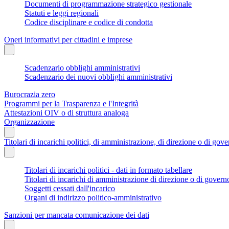
Documenti di programmazione strategico gestionale
Statuti e leggi regionali
Codice disciplinare e codice di condotta
Oneri informativi per cittadini e imprese
Scadenzario obblighi amministrativi
Scadenzario dei nuovi obblighi amministrativi
Burocrazia zero
Programmi per la Trasparenza e l'Integrità
Attestazioni OIV o di struttura analoga
Organizzazione
Titolari di incarichi politici, di amministrazione, di direzione o di gov
Titolari di incarichi politici - dati in formato tabellare
Titolari di incarichi di amministrazione di direzione o di govern
Soggetti cessati dall'incarico
Organi di indirizzo politico-amministrativo
Sanzioni per mancata comunicazione dei dati