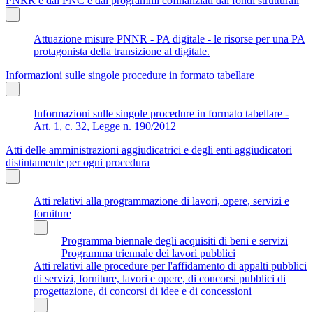
PNRR e dal PNC e dai programmi cofinanziati dai fondi strutturali
Attuazione misure PNNR - PA digitale - le risorse per una PA
protagonista della transizione al digitale.
Informazioni sulle singole procedure in formato tabellare
Informazioni sulle singole procedure in formato tabellare -
Art. 1, c. 32, Legge n. 190/2012
Atti delle amministrazioni aggiudicatrici e degli enti aggiudicatori
distintamente per ogni procedura
Atti relativi alla programmazione di lavori, opere, servizi e
forniture
Programma biennale degli acquisiti di beni e servizi
Programma triennale dei lavori pubblici
Atti relativi alle procedure per l'affidamento di appalti pubblici
di servizi, forniture, lavori e opere, di concorsi pubblici di
progettazione, di concorsi di idee e di concessioni