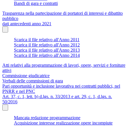
Bandi di gara e contratti
Trasparenza nella partecipazione di portatori di interessi e dibattito
pubblico
dati antecedenti anno 2021
Scarica il file relativo all'Anno 2011
Scarica il file relativo all'Anno 2012
Scarica il file relativo all'Anno 2013
Scarica il file relativo all'Anno 2014
Atti relativi alla programmazione di lavori, opere, servizi e forniture
attivi
Commissione giudicatrice
Verbali delle commissioni di gara
Pari opportunità e inclusione lavorativa nei contratti pubblici, nel
PNRR e nel PNC
Art. 37, c. 1, lett. b) d.lgs. n. 33/2013 e art. 29, c. 1, d.lgs. n.
50/2016
Mancata redazione programmazione
Acquisizione interesse realizzazione opere incompiute