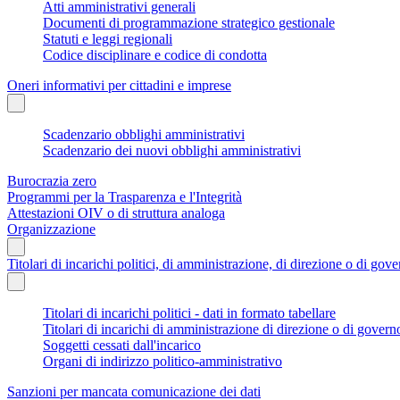
Atti amministrativi generali
Documenti di programmazione strategico gestionale
Statuti e leggi regionali
Codice disciplinare e codice di condotta
Oneri informativi per cittadini e imprese
Scadenzario obblighi amministrativi
Scadenzario dei nuovi obblighi amministrativi
Burocrazia zero
Programmi per la Trasparenza e l'Integrità
Attestazioni OIV o di struttura analoga
Organizzazione
Titolari di incarichi politici, di amministrazione, di direzione o di gov
Titolari di incarichi politici - dati in formato tabellare
Titolari di incarichi di amministrazione di direzione o di govern
Soggetti cessati dall'incarico
Organi di indirizzo politico-amministrativo
Sanzioni per mancata comunicazione dei dati