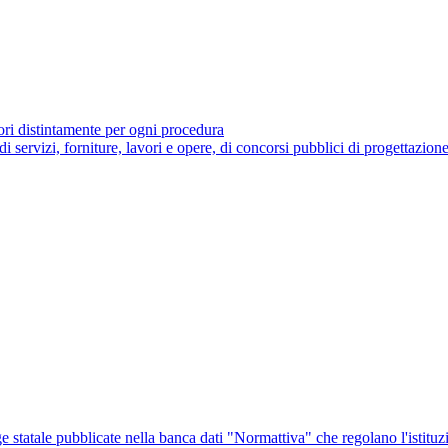
tori distintamente per ogni procedura
 di servizi, forniture, lavori e opere, di concorsi pubblici di progettazion
ge statale pubblicate nella banca dati "Normattiva" che regolano l'istituz