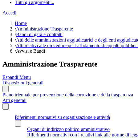
Tutti gli argomenti...
Accedi
Home
/
Amministrazione Trasparente
/
Bandi di gara e contratti
/
Atti delle amministrazioni aggiudicatrici e degli enti aggiudica
/
Atti relativi alle procedure per l'affidamento di appalti pubblici
/
Avvisi e Bandi
Amministrazione Trasparente
Espandi Menu
Disposizioni generali
Piano triennale per prevenzione della corruzione e della trasparenza
Atti generali
Riferimenti normativi su organizzazione e attività
Organi di indirizzo politico-amministrativo
Riferimenti normativi con i relativi link alle norme di leg