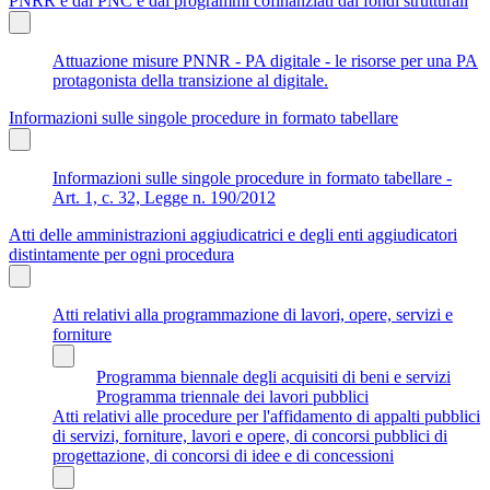
PNRR e dal PNC e dai programmi cofinanziati dai fondi strutturali
Attuazione misure PNNR - PA digitale - le risorse per una PA
protagonista della transizione al digitale.
Informazioni sulle singole procedure in formato tabellare
Informazioni sulle singole procedure in formato tabellare -
Art. 1, c. 32, Legge n. 190/2012
Atti delle amministrazioni aggiudicatrici e degli enti aggiudicatori
distintamente per ogni procedura
Atti relativi alla programmazione di lavori, opere, servizi e
forniture
Programma biennale degli acquisiti di beni e servizi
Programma triennale dei lavori pubblici
Atti relativi alle procedure per l'affidamento di appalti pubblici
di servizi, forniture, lavori e opere, di concorsi pubblici di
progettazione, di concorsi di idee e di concessioni