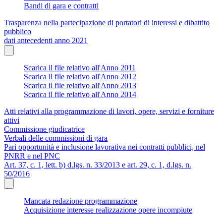
Bandi di gara e contratti
Trasparenza nella partecipazione di portatori di interessi e dibattito
pubblico
dati antecedenti anno 2021
Scarica il file relativo all'Anno 2011
Scarica il file relativo all'Anno 2012
Scarica il file relativo all'Anno 2013
Scarica il file relativo all'Anno 2014
Atti relativi alla programmazione di lavori, opere, servizi e forniture
attivi
Commissione giudicatrice
Verbali delle commissioni di gara
Pari opportunità e inclusione lavorativa nei contratti pubblici, nel
PNRR e nel PNC
Art. 37, c. 1, lett. b) d.lgs. n. 33/2013 e art. 29, c. 1, d.lgs. n.
50/2016
Mancata redazione programmazione
Acquisizione interesse realizzazione opere incompiute