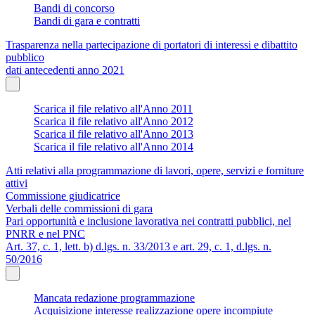
Bandi di concorso
Bandi di gara e contratti
Trasparenza nella partecipazione di portatori di interessi e dibattito
pubblico
dati antecedenti anno 2021
Scarica il file relativo all'Anno 2011
Scarica il file relativo all'Anno 2012
Scarica il file relativo all'Anno 2013
Scarica il file relativo all'Anno 2014
Atti relativi alla programmazione di lavori, opere, servizi e forniture
attivi
Commissione giudicatrice
Verbali delle commissioni di gara
Pari opportunità e inclusione lavorativa nei contratti pubblici, nel
PNRR e nel PNC
Art. 37, c. 1, lett. b) d.lgs. n. 33/2013 e art. 29, c. 1, d.lgs. n.
50/2016
Mancata redazione programmazione
Acquisizione interesse realizzazione opere incompiute