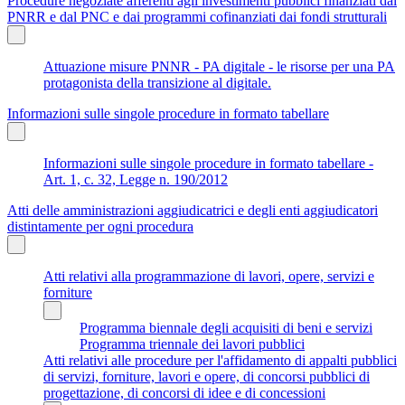
Procedure negoziate afferenti agli investimenti pubblici finanziati dal
PNRR e dal PNC e dai programmi cofinanziati dai fondi strutturali
Attuazione misure PNNR - PA digitale - le risorse per una PA
protagonista della transizione al digitale.
Informazioni sulle singole procedure in formato tabellare
Informazioni sulle singole procedure in formato tabellare -
Art. 1, c. 32, Legge n. 190/2012
Atti delle amministrazioni aggiudicatrici e degli enti aggiudicatori
distintamente per ogni procedura
Atti relativi alla programmazione di lavori, opere, servizi e
forniture
Programma biennale degli acquisiti di beni e servizi
Programma triennale dei lavori pubblici
Atti relativi alle procedure per l'affidamento di appalti pubblici
di servizi, forniture, lavori e opere, di concorsi pubblici di
progettazione, di concorsi di idee e di concessioni