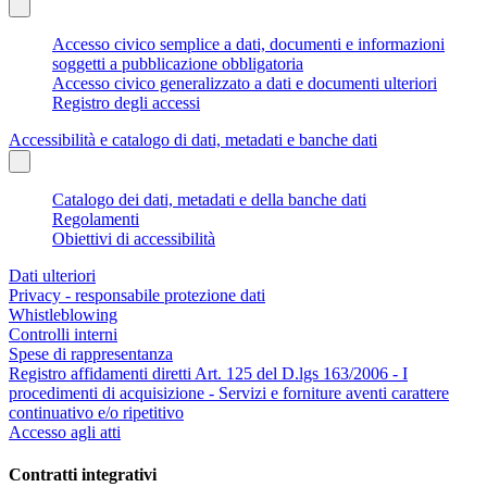
Accesso civico semplice a dati, documenti e informazioni
soggetti a pubblicazione obbligatoria
Accesso civico generalizzato a dati e documenti ulteriori
Registro degli accessi
Accessibilità e catalogo di dati, metadati e banche dati
Catalogo dei dati, metadati e della banche dati
Regolamenti
Obiettivi di accessibilità
Dati ulteriori
Privacy - responsabile protezione dati
Whistleblowing
Controlli interni
Spese di rappresentanza
Registro affidamenti diretti Art. 125 del D.lgs 163/2006 - I
procedimenti di acquisizione - Servizi e forniture aventi carattere
continuativo e/o ripetitivo
Accesso agli atti
Contratti integrativi