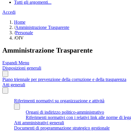
Tutti gli argomenti...
Accedi
Home
/
Amministrazione Trasparente
/
Personale
/
OIV
Amministrazione Trasparente
Espandi Menu
Disposizioni generali
Piano triennale per prevenzione della corruzione e della trasparenza
Atti generali
Riferimenti normativi su organizzazione e attività
Organi di indirizzo politico-amministrativo
Riferimenti normativi con i relativi link alle norme di leg
Atti amministrativi generali
Documenti di programmazione strategico gestionale