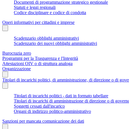
Documenti di programmazione strategico gestionale
Statuti e leggi regionali
Codice disciplinare e codice di condotta
Oneri informativi per cittadini e imprese
Scadenzario obblighi amministrativi
Scadenzario dei nuovi obblighi amministrativi
Burocrazia zero
Programmi per la Trasparenza e l'Integrità
Attestazioni OIV o di struttura analoga
Organizzazione
Titolari di incarichi politici, di amministrazione, di direzione o di gov
Titolari di incarichi politici - dati in formato tabellare
Titolari di incarichi di amministrazione di direzione o di govern
Soggetti cessati dall'incarico
Organi di indirizzo politico-amministrativo
Sanzioni per mancata comunicazione dei dati