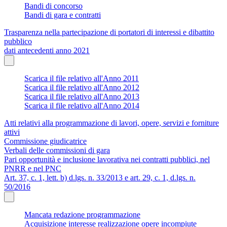
Bandi di concorso
Bandi di gara e contratti
Trasparenza nella partecipazione di portatori di interessi e dibattito
pubblico
dati antecedenti anno 2021
Scarica il file relativo all'Anno 2011
Scarica il file relativo all'Anno 2012
Scarica il file relativo all'Anno 2013
Scarica il file relativo all'Anno 2014
Atti relativi alla programmazione di lavori, opere, servizi e forniture
attivi
Commissione giudicatrice
Verbali delle commissioni di gara
Pari opportunità e inclusione lavorativa nei contratti pubblici, nel
PNRR e nel PNC
Art. 37, c. 1, lett. b) d.lgs. n. 33/2013 e art. 29, c. 1, d.lgs. n.
50/2016
Mancata redazione programmazione
Acquisizione interesse realizzazione opere incompiute