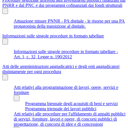
Procedure negoziate afferenti agli investimenti pubblici finanziati dal
PNRR e dal PNC e dai programmi cofinanziati dai fondi strutturali
Attuazione misure PNNR - PA digitale - le risorse per una PA
protagonista della transizione al digitale.
Informazioni sulle singole procedure in formato tabellare
Informazioni sulle singole procedure in formato tabellare -
Art. 1, c. 32, Legge n. 190/2012
Atti delle amministrazioni aggiudicatrici e degli enti aggiudicatori
distintamente per ogni procedura
Atti relativi alla programmazione di lavori, opere, servizi e
forniture
Programma biennale degli acquisiti di beni e servizi
Programma triennale dei lavori pubblici
Atti relativi alle procedure per l'affidamento di appalti pubblici
di servizi, forniture, lavori e opere, di concorsi pubblici di
progettazione, di concorsi di idee e di concessioni