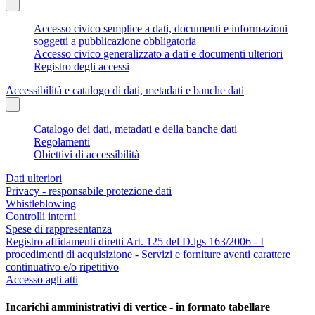
Accesso civico semplice a dati, documenti e informazioni
soggetti a pubblicazione obbligatoria
Accesso civico generalizzato a dati e documenti ulteriori
Registro degli accessi
Accessibilità e catalogo di dati, metadati e banche dati
Catalogo dei dati, metadati e della banche dati
Regolamenti
Obiettivi di accessibilità
Dati ulteriori
Privacy - responsabile protezione dati
Whistleblowing
Controlli interni
Spese di rappresentanza
Registro affidamenti diretti Art. 125 del D.lgs 163/2006 - I
procedimenti di acquisizione - Servizi e forniture aventi carattere
continuativo e/o ripetitivo
Accesso agli atti
Incarichi amministrativi di vertice - in formato tabellare