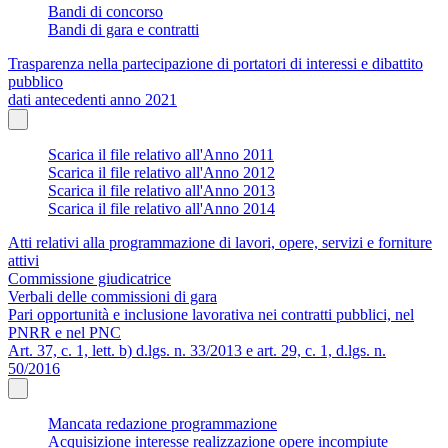
Bandi di concorso
Bandi di gara e contratti
Trasparenza nella partecipazione di portatori di interessi e dibattito
pubblico
dati antecedenti anno 2021
Scarica il file relativo all'Anno 2011
Scarica il file relativo all'Anno 2012
Scarica il file relativo all'Anno 2013
Scarica il file relativo all'Anno 2014
Atti relativi alla programmazione di lavori, opere, servizi e forniture
attivi
Commissione giudicatrice
Verbali delle commissioni di gara
Pari opportunità e inclusione lavorativa nei contratti pubblici, nel
PNRR e nel PNC
Art. 37, c. 1, lett. b) d.lgs. n. 33/2013 e art. 29, c. 1, d.lgs. n.
50/2016
Mancata redazione programmazione
Acquisizione interesse realizzazione opere incompiute