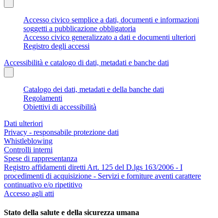
Accesso civico semplice a dati, documenti e informazioni
soggetti a pubblicazione obbligatoria
Accesso civico generalizzato a dati e documenti ulteriori
Registro degli accessi
Accessibilità e catalogo di dati, metadati e banche dati
Catalogo dei dati, metadati e della banche dati
Regolamenti
Obiettivi di accessibilità
Dati ulteriori
Privacy - responsabile protezione dati
Whistleblowing
Controlli interni
Spese di rappresentanza
Registro affidamenti diretti Art. 125 del D.lgs 163/2006 - I
procedimenti di acquisizione - Servizi e forniture aventi carattere
continuativo e/o ripetitivo
Accesso agli atti
Stato della salute e della sicurezza umana