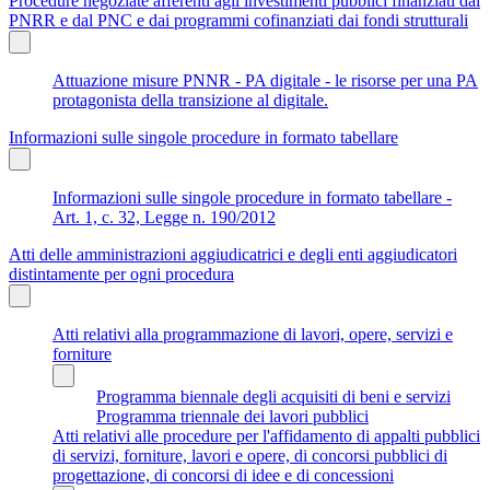
Procedure negoziate afferenti agli investimenti pubblici finanziati dal
PNRR e dal PNC e dai programmi cofinanziati dai fondi strutturali
Attuazione misure PNNR - PA digitale - le risorse per una PA
protagonista della transizione al digitale.
Informazioni sulle singole procedure in formato tabellare
Informazioni sulle singole procedure in formato tabellare -
Art. 1, c. 32, Legge n. 190/2012
Atti delle amministrazioni aggiudicatrici e degli enti aggiudicatori
distintamente per ogni procedura
Atti relativi alla programmazione di lavori, opere, servizi e
forniture
Programma biennale degli acquisiti di beni e servizi
Programma triennale dei lavori pubblici
Atti relativi alle procedure per l'affidamento di appalti pubblici
di servizi, forniture, lavori e opere, di concorsi pubblici di
progettazione, di concorsi di idee e di concessioni