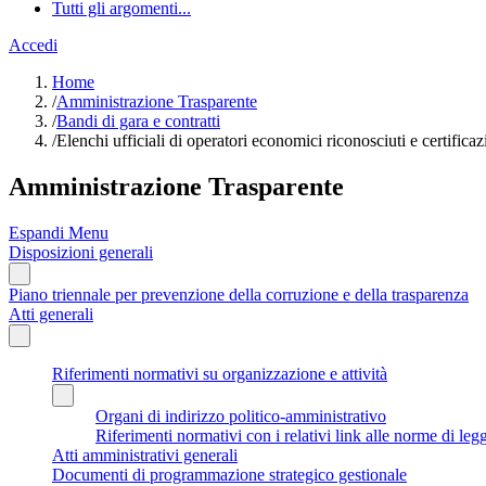
Tutti gli argomenti...
Accedi
Home
/
Amministrazione Trasparente
/
Bandi di gara e contratti
/
Elenchi ufficiali di operatori economici riconosciuti e certificaz
Amministrazione Trasparente
Espandi Menu
Disposizioni generali
Piano triennale per prevenzione della corruzione e della trasparenza
Atti generali
Riferimenti normativi su organizzazione e attività
Organi di indirizzo politico-amministrativo
Riferimenti normativi con i relativi link alle norme di leg
Atti amministrativi generali
Documenti di programmazione strategico gestionale