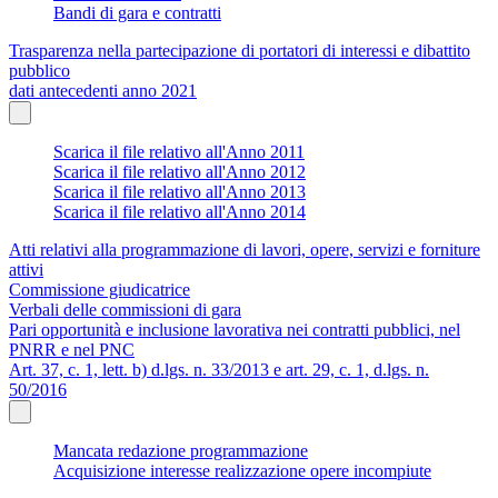
Bandi di gara e contratti
Trasparenza nella partecipazione di portatori di interessi e dibattito
pubblico
dati antecedenti anno 2021
Scarica il file relativo all'Anno 2011
Scarica il file relativo all'Anno 2012
Scarica il file relativo all'Anno 2013
Scarica il file relativo all'Anno 2014
Atti relativi alla programmazione di lavori, opere, servizi e forniture
attivi
Commissione giudicatrice
Verbali delle commissioni di gara
Pari opportunità e inclusione lavorativa nei contratti pubblici, nel
PNRR e nel PNC
Art. 37, c. 1, lett. b) d.lgs. n. 33/2013 e art. 29, c. 1, d.lgs. n.
50/2016
Mancata redazione programmazione
Acquisizione interesse realizzazione opere incompiute