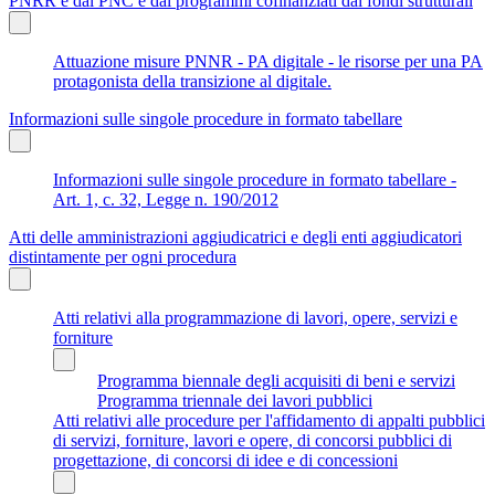
PNRR e dal PNC e dai programmi cofinanziati dai fondi strutturali
Attuazione misure PNNR - PA digitale - le risorse per una PA
protagonista della transizione al digitale.
Informazioni sulle singole procedure in formato tabellare
Informazioni sulle singole procedure in formato tabellare -
Art. 1, c. 32, Legge n. 190/2012
Atti delle amministrazioni aggiudicatrici e degli enti aggiudicatori
distintamente per ogni procedura
Atti relativi alla programmazione di lavori, opere, servizi e
forniture
Programma biennale degli acquisiti di beni e servizi
Programma triennale dei lavori pubblici
Atti relativi alle procedure per l'affidamento di appalti pubblici
di servizi, forniture, lavori e opere, di concorsi pubblici di
progettazione, di concorsi di idee e di concessioni