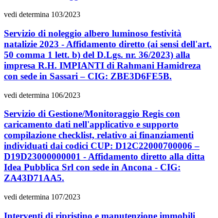
vedi determina 103/2023
Servizio di noleggio albero luminoso festività
natalizie 2023 - Affidamento diretto (ai sensi dell'art.
50 comma 1 lett. b) del D.Lgs. nr. 36/2023) alla
impresa R.H. IMPIANTI di Rahmani Hamidreza
con sede in Sassari – CIG: ZBE3D6FE5B.
vedi determina 106/2023
Servizio di Gestione/Monitoraggio Regis con
caricamento dati nell'applicativo e supporto
compilazione checklist, relativo ai finanziamenti
individuati dai codici CUP: D12C22000700006 –
D19D23000000001 - Affidamento diretto alla ditta
Idea Pubblica Srl con sede in Ancona - CIG:
ZA43D71AA5.
vedi determina 107/2023
Interventi di ripristino e manutenzione immobili