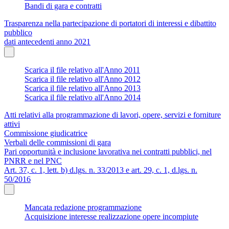
Bandi di gara e contratti
Trasparenza nella partecipazione di portatori di interessi e dibattito
pubblico
dati antecedenti anno 2021
Scarica il file relativo all'Anno 2011
Scarica il file relativo all'Anno 2012
Scarica il file relativo all'Anno 2013
Scarica il file relativo all'Anno 2014
Atti relativi alla programmazione di lavori, opere, servizi e forniture
attivi
Commissione giudicatrice
Verbali delle commissioni di gara
Pari opportunità e inclusione lavorativa nei contratti pubblici, nel
PNRR e nel PNC
Art. 37, c. 1, lett. b) d.lgs. n. 33/2013 e art. 29, c. 1, d.lgs. n.
50/2016
Mancata redazione programmazione
Acquisizione interesse realizzazione opere incompiute