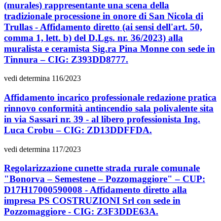
(murales) rappresentante una scena della
tradizionale processione in onore di San Nicola di
Trullas - Affidamento diretto (ai sensi dell'art. 50,
comma 1, lett. b) del D.Lgs. nr. 36/2023) alla
muralista e ceramista Sig.ra Pina Monne con sede in
Tinnura – CIG: Z393DD8777.
vedi determina 116/2023
Affidamento incarico professionale redazione pratica
rinnovo conformità antincendio sala polivalente sita
in via Sassari nr. 39 - al libero professionista Ing.
Luca Crobu – CIG: ZD13DDFFDA.
vedi determina 117/2023
Regolarizzazione cunette strada rurale comunale
"Bonorva – Semestene – Pozzomaggiore" – CUP:
D17H17000590008 - Affidamento diretto alla
impresa PS COSTRUZIONI Srl con sede in
Pozzomaggiore - CIG: Z3F3DDE63A.