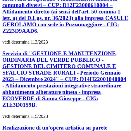
comunali diversi – CUP: D12F23000610004 –
Affidamento diretto (ai sensi dell'art. 50 comma 1
lett. a) del D.Lgs. nr. 36/2023) alla impresa CASULE
GEROLAMO con sede in Pozzomaggiore - CIG:
Z223D9AAD6.
vedi determina 113/2023
Servizio di "GESTIONE E MANUTENZIONE
ORDINARIA DEL VERDE PUBBLICO -
GESTIONE DEL CIMITERO COMUNALE E
SFALCIO STRADE RURALI - Periodo Gennaio
2023 – Dicembre 2024" – CUP: D14H22001040004
- Affidamento prestazioni integrative straordinare
abbattimento alberature pineta - impresa
ECOVERDE di Sanna Giuseppe - CIG:
Z1E3D0159B.
vedi determina 115/2023
Realizzazione di un'opera artistica su parete