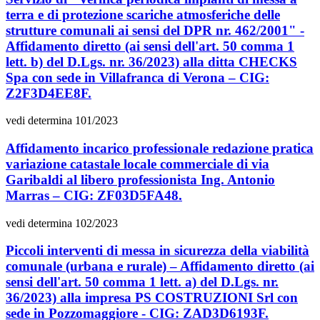
terra e di protezione scariche atmosferiche delle
strutture comunali ai sensi del DPR nr. 462/2001" -
Affidamento diretto (ai sensi dell'art. 50 comma 1
lett. b) del D.Lgs. nr. 36/2023) alla ditta CHECKS
Spa con sede in Villafranca di Verona – CIG:
Z2F3D4EE8F.
vedi determina 101/2023
Affidamento incarico professionale redazione pratica
variazione catastale locale commerciale di via
Garibaldi al libero professionista Ing. Antonio
Marras – CIG: ZF03D5FA48.
vedi determina 102/2023
Piccoli interventi di messa in sicurezza della viabilità
comunale (urbana e rurale) – Affidamento diretto (ai
sensi dell'art. 50 comma 1 lett. a) del D.Lgs. nr.
36/2023) alla impresa PS COSTRUZIONI Srl con
sede in Pozzomaggiore - CIG: ZAD3D6193F.