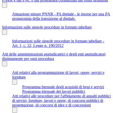
PNRR e dal PNC e dai programmi cofinanziati dai fondi strutturali
Attuazione misure PNNR - PA digitale - le risorse per una PA
protagonista della transizione al digitale.
Informazioni sulle singole procedure in formato tabellare
Informazioni sulle singole procedure in formato tabellare -
Art. 1, c. 32, Legge n. 190/2012
Atti delle amministrazioni aggiudicatrici e degli enti aggiudicatori
distintamente per ogni procedura
Atti relativi alla programmazione di lavori, opere, servizi e
forniture
Programma biennale degli acquisiti di beni e servizi
Programma triennale dei lavori pubblici
Atti relativi alle procedure per l'affidamento di appalti pubblici
di servizi, forniture, lavori e opere, di concorsi pubblici di
progettazione, di concorsi di idee e di concessioni