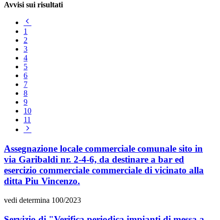
Avvisi sui risultati
Pagina
precedente
1
2
3
4
5
6
7
8
9
10
11
Pagina
successiva
Assegnazione locale commerciale comunale sito in
via Garibaldi nr. 2-4-6, da destinare a bar ed
esercizio commerciale commerciale di vicinato alla
ditta Piu Vincenzo.
vedi determina 100/2023
Servizio di "Verifica periodica impianti di messa a