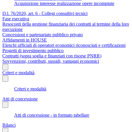
Acquisizione interesse realizzazione opere incompiute
D.l. 76/2020, art. 6 - Collegi consultivi tecnici
Fase esecutiva
Resoconti della gestione finanziaria dei contratti al termine della loro
esecuzione
Concessioni e partenariato pubblico privato
Affidamenti in HOUSE
Elenchi ufficiali di operatori economici riconosciuti e certificazioni
Progetti di investimento pubblico
Contratti (sopra soglia e finanziati con risorse PNRR)
Sovvenzioni, contributi, sussidi, vantaggi economici
Criteri e modalità
Criteri e modalità
Atti di concessione
Atti di concessione - in formato tabellare
Bilanci