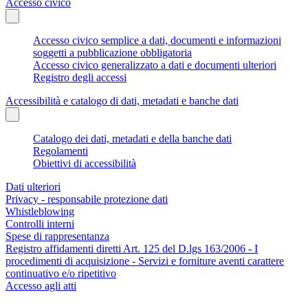
Accesso civico
Accesso civico semplice a dati, documenti e informazioni
soggetti a pubblicazione obbligatoria
Accesso civico generalizzato a dati e documenti ulteriori
Registro degli accessi
Accessibilità e catalogo di dati, metadati e banche dati
Catalogo dei dati, metadati e della banche dati
Regolamenti
Obiettivi di accessibilità
Dati ulteriori
Privacy - responsabile protezione dati
Whistleblowing
Controlli interni
Spese di rappresentanza
Registro affidamenti diretti Art. 125 del D.lgs 163/2006 - I
procedimenti di acquisizione - Servizi e forniture aventi carattere
continuativo e/o ripetitivo
Accesso agli atti