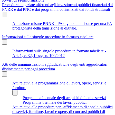
Avvisi di Preinformazione
Procedure negoziate afferenti agli investimenti pubblici finanziati dal
PNRR e dal PNC e dai programmi cofinanziati dai fondi strutturali
Attuazione misure PNNR - PA digitale - le risorse per una PA
protagonista della transizione al digitale.
Informazioni sulle singole procedure in formato tabellare
Informazioni sulle singole procedure in formato tabellare -
Art. 1, c. 32, Legge n. 190/2012
Atti delle amministrazioni aggiudicatrici e degli enti aggiudicatori
distintamente per ogni procedura
Atti relativi alla programmazione di lavori, opere, servizi e
forniture
Programma biennale degli acquisiti di beni e servizi
Programma triennale dei lavori pubblici
Atti relativi alle procedure per l'affidamento di appalti pubblici
di servizi, forniture, lavori e opere, di concorsi pubblici di