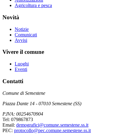
Agricoltura e pesca
Novità
Notizie
Comunicati
Avvisi
Vivere il comune
Luoghi
Eventi
Contatti
Comune di Semestene
Piazza Dante 14 - 07010 Semestene (SS)
P.IVA: 00254670904
Tel: 079867873
Email:
demografici@comune.semestene.ss.it
PEC:
protocollo@pec.comune.semestene.ss.it