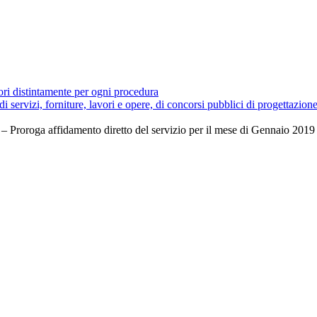
tori distintamente per ogni procedura
 di servizi, forniture, lavori e opere, di concorsi pubblici di progettazion
i – Proroga affidamento diretto del servizio per il mese di Gennaio 20