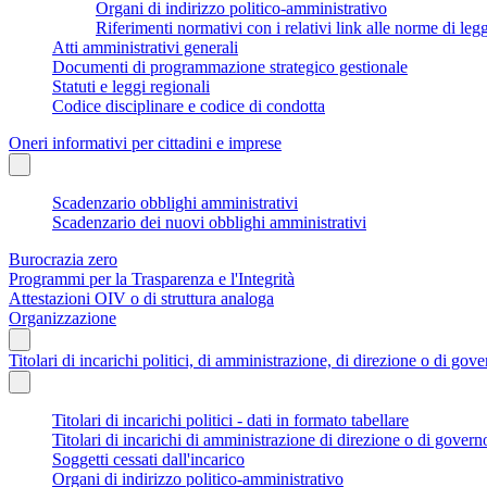
Organi di indirizzo politico-amministrativo
Riferimenti normativi con i relativi link alle norme di leg
Atti amministrativi generali
Documenti di programmazione strategico gestionale
Statuti e leggi regionali
Codice disciplinare e codice di condotta
Oneri informativi per cittadini e imprese
Scadenzario obblighi amministrativi
Scadenzario dei nuovi obblighi amministrativi
Burocrazia zero
Programmi per la Trasparenza e l'Integrità
Attestazioni OIV o di struttura analoga
Organizzazione
Titolari di incarichi politici, di amministrazione, di direzione o di gov
Titolari di incarichi politici - dati in formato tabellare
Titolari di incarichi di amministrazione di direzione o di govern
Soggetti cessati dall'incarico
Organi di indirizzo politico-amministrativo