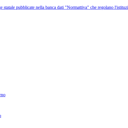
ge statale pubblicate nella banca dati "Normattiva" che regolano l'istituz
erno
o