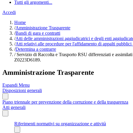
Tutti gli argomenti...
Accedi
Home
/
Amministrazione Trasparente
/
Bandi di gara e contratti
/
Atti delle amministrazioni aggiudicatrici e degli enti aggiudica
/
Atti relativi alle procedure per l'affidamento di appalti pubblici
/
Determina a contrarre
/
Servizio di Raccolta e Trasporto RSU differenziati e assimilat
Z0223D6189.
Amministrazione Trasparente
Espandi Menu
Disposizioni generali
Piano triennale per prevenzione della corruzione e della trasparenza
Atti generali
Riferimenti normativi su organizzazione e attività