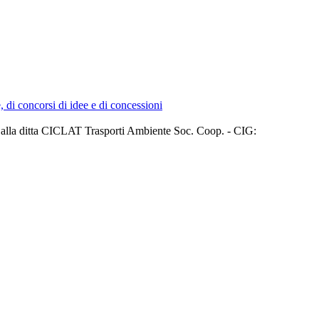
e, di concorsi di idee e di concessioni
19 alla ditta CICLAT Trasporti Ambiente Soc. Coop. - CIG: