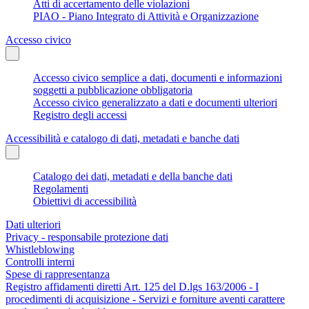
Atti di accertamento delle violazioni
PIAO - Piano Integrato di Attività e Organizzazione
Accesso civico
Accesso civico semplice a dati, documenti e informazioni
soggetti a pubblicazione obbligatoria
Accesso civico generalizzato a dati e documenti ulteriori
Registro degli accessi
Accessibilità e catalogo di dati, metadati e banche dati
Catalogo dei dati, metadati e della banche dati
Regolamenti
Obiettivi di accessibilità
Dati ulteriori
Privacy - responsabile protezione dati
Whistleblowing
Controlli interni
Spese di rappresentanza
Registro affidamenti diretti Art. 125 del D.lgs 163/2006 - I
procedimenti di acquisizione - Servizi e forniture aventi carattere