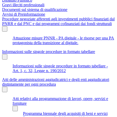
Dibattito Pubblico
Gravi illeciti professionali
Documenti sul sistema di qualificazione
Avvisi di Preinformazione
Procedure negoziate afferenti agli investimenti pubblici finanziati dal
PNRR e dal PNC e dai programmi cofinanziati dai fondi strutturali
Attuazione misure PNNR - PA digitale - le risorse per una PA
protagonista della transizione al digitale.
Informazioni sulle singole procedure in formato tabellare
Informazioni sulle singole procedure in formato tabellare -
Art. 1, c. 32, Legge n. 190/2012
Atti delle amministrazioni aggiudicatrici e degli enti aggiudicatori
distintamente per ogni procedura
Atti relativi alla programmazione di lavori, opere, servizi e
forniture
Programma biennale degli acquisiti di beni e servizi