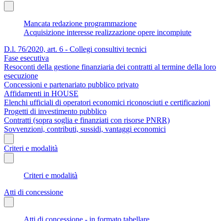
Mancata redazione programmazione
Acquisizione interesse realizzazione opere incompiute
D.l. 76/2020, art. 6 - Collegi consultivi tecnici
Fase esecutiva
Resoconti della gestione finanziaria dei contratti al termine della loro
esecuzione
Concessioni e partenariato pubblico privato
Affidamenti in HOUSE
Elenchi ufficiali di operatori economici riconosciuti e certificazioni
Progetti di investimento pubblico
Contratti (sopra soglia e finanziati con risorse PNRR)
Sovvenzioni, contributi, sussidi, vantaggi economici
Criteri e modalità
Criteri e modalità
Atti di concessione
Atti di concessione - in formato tabellare