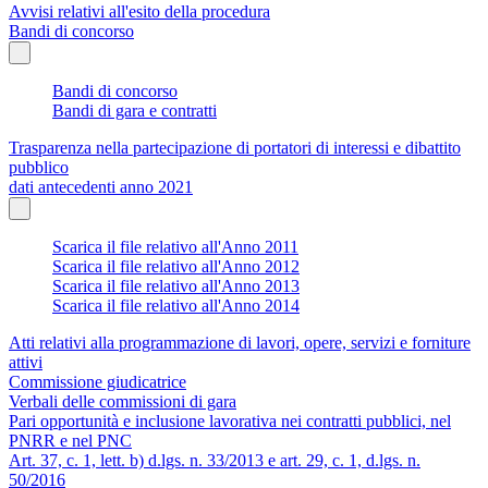
Avvisi relativi all'esito della procedura
Bandi di concorso
Bandi di concorso
Bandi di gara e contratti
Trasparenza nella partecipazione di portatori di interessi e dibattito
pubblico
dati antecedenti anno 2021
Scarica il file relativo all'Anno 2011
Scarica il file relativo all'Anno 2012
Scarica il file relativo all'Anno 2013
Scarica il file relativo all'Anno 2014
Atti relativi alla programmazione di lavori, opere, servizi e forniture
attivi
Commissione giudicatrice
Verbali delle commissioni di gara
Pari opportunità e inclusione lavorativa nei contratti pubblici, nel
PNRR e nel PNC
Art. 37, c. 1, lett. b) d.lgs. n. 33/2013 e art. 29, c. 1, d.lgs. n.
50/2016