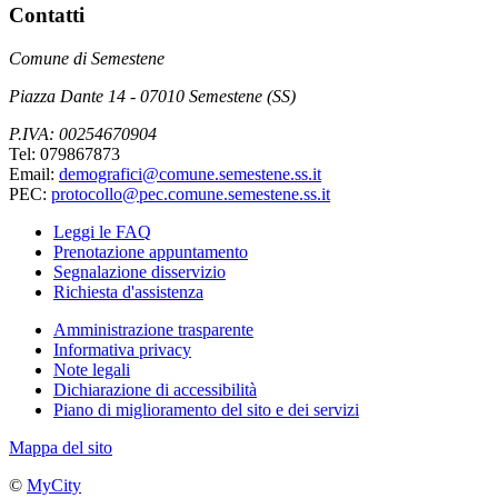
Contatti
Comune di Semestene
Piazza Dante 14 - 07010 Semestene (SS)
P.IVA: 00254670904
Tel: 079867873
Email:
demografici@comune.semestene.ss.it
PEC:
protocollo@pec.comune.semestene.ss.it
Leggi le FAQ
Prenotazione appuntamento
Segnalazione disservizio
Richiesta d'assistenza
Amministrazione trasparente
Informativa privacy
Note legali
Dichiarazione di accessibilità
Piano di miglioramento del sito e dei servizi
Mappa del sito
©
MyCity