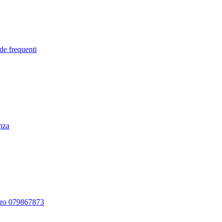
de frequenti
enza
ero 079867873